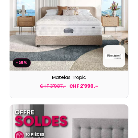
-25%
Matelas Tropic
CHF 3'987.-
CHF 2'990.-