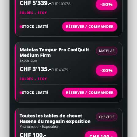
CHF 5'339.-
CHF 10'678.-
-50%
SOLDES – ETOY
STOCK LIMITÉ
RÉSERVER / COMMANDER
Matelas Tempur Pro CoolQuilt
MATELAS
Medium Firm
Exposition
CHF 3'135.-
CHF 4'479.-
-30%
SOLDES – ETOY
STOCK LIMITÉ
RÉSERVER / COMMANDER
Toutes les tables de chevet
CHEVETS
Hasena du magasin exposition
Prix unique • Exposition
CHF 100.-
CHF 100.-