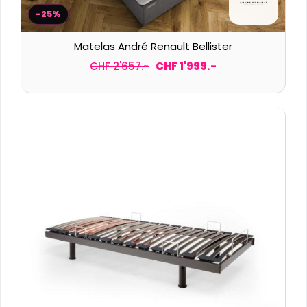
-25%
Matelas André Renault Bellister
CHF 2'657.-
CHF 1'999.-