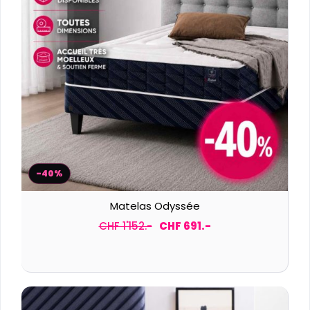
-40%
Matelas Odyssée
CHF 1'152.-
CHF 691.-