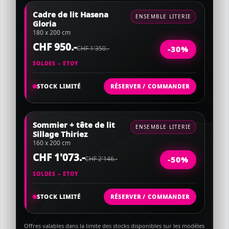
Cadre de lit Hasena
ENSEMBLE LITERIE
Gloria
180 x 200 cm
CHF 950.-
CHF 1'350.-
-30%
SOLDES – ETOY
STOCK LIMITÉ
RÉSERVER / COMMANDER
Sommier + tête de lit
ENSEMBLE LITERIE
Sillage Thiriez
160 x 200 cm
CHF 1'073.-
CHF 2'146.-
-50%
SOLDES – ETOY
STOCK LIMITÉ
RÉSERVER / COMMANDER
Offres valables dans la limite des stocks disponibles sur les modèles