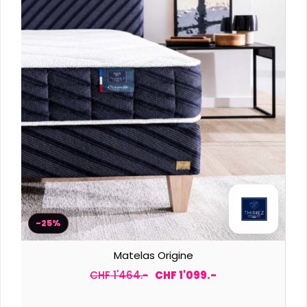
-25%
Matelas Origine
CHF 1'464.-
CHF 1'099.-