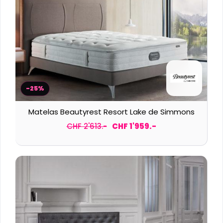
-25%
Matelas Beautyrest Resort Lake de Simmons
CHF 2'613.-
CHF 1'959.-