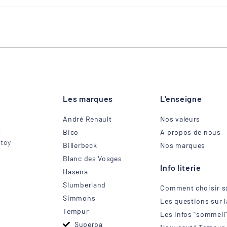
Les marques
L'enseigne
André Renault
Nos valeurs
a
Bico
A propos de nous
Etoy
Billerbeck
Nos marques
Blanc des Vosges
Info literie
Hasena
Slumberland
Comment choisir sa
Simmons
Les questions sur la
Tempur
Les infos "sommeil
Superba