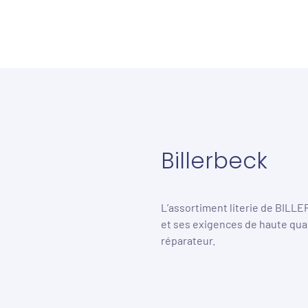
Billerbeck
L’assortiment literie de BILL
et ses exigences de haute qual
/PN_h1jm_NnU?
réparateur.
&showinfo=1&mute=0&wmode