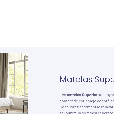
Matelas Sup
Les
matelas Superba
sont syno
confort de couchage adapté à 
Découvrez comment la relaxatio
savourez un sommeil réparateur